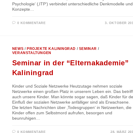
Psychologie‘ (‚ITP‘) verbindet unterschiedliche Denkmodelle und
Konzepte…
0 KOMMENTARE
3. OKTOBER 20
NEWS
/
PROJEKTE KALININGRAD
/
SEMINAR
/
VERANSTALTUNGEN
Seminar in der “Elternakademie”
Kaliningrad
Kinder und Soziale Netzwerke Heutzutage nehmen soziale
Netzwerke einen großen Platz in unserem Leben ein. Das betriff
auch unsere Kinder. Man könnte sogar sagen, daß Kinder für d
Einfluß der sozialen Netzwerke anfälliger sind als Erwachsene.
Die letzten Nachrichten über ‚Todesgruppen‘ in Netzwerken, die
Kinder offen zum Selbstmord aufrufen, besorgen und
beunruhigen…
0 KOMMENTARE
28. MÄRZ 20