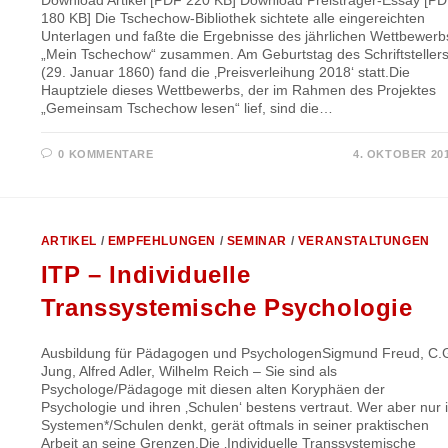
Download Artikel [PDF 220 KB] Download Preisträger-Essay [P
180 KB] Die Tschechow-Bibliothek sichtete alle eingereichten
Unterlagen und faßte die Ergebnisse des jährlichen Wettbewerb
„Mein Tschechow“ zusammen. Am Geburtstag des Schriftsteller
(29. Januar 1860) fand die ‚Preisverleihung 2018‘ statt.Die
Hauptziele dieses Wettbewerbs, der im Rahmen des Projektes
„Gemeinsam Tschechow lesen“ lief, sind die…
0 KOMMENTARE
4. OKTOBER 20
ARTIKEL
/
EMPFEHLUNGEN
/
SEMINAR
/
VERANSTALTUNGEN
ITP – Individuelle
Transsystemische Psychologie
Ausbildung für Pädagogen und PsychologenSigmund Freud, C.
Jung, Alfred Adler, Wilhelm Reich – Sie sind als
Psychologe/Pädagoge mit diesen alten Koryphäen der
Psychologie und ihren ‚Schulen‘ bestens vertraut. Wer aber nur 
Systemen*/Schulen denkt, gerät oftmals in seiner praktischen
Arbeit an seine Grenzen.Die ‚Individuelle Transsystemische